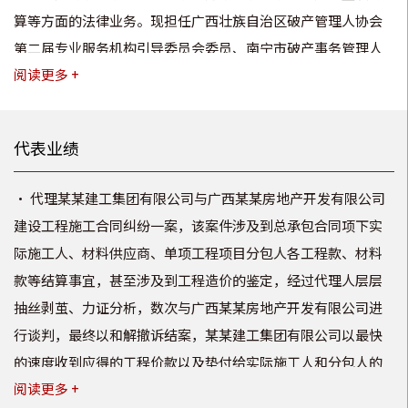
算等方面的法律业务。现担任广西壮族自治区破产管理人协会
第二届专业服务机构引导委员会委员
、南宁市破产事务管理人
阅读更多 +
协会第二届维权于奖惩委员会、咨询中心的委员。
代表业绩
• 代理某某建工集团有限公司与广西某某房地产开发有限公司
建设工程施工合同纠纷一案，该案件涉及到总承包合同项下实
际施工人、材料供应商、单项工程项目分包人各工程款、材料
款等结算事宜，甚至涉及到工程造价的鉴定，经过代理人层层
抽丝剥茧、力证分析，数次与广西某某房地产开发有限公司进
行谈判，最终以和解撤诉结案，某某建工集团有限公司以最快
的速度收到应得的工程价款以及垫付给实际施工人和分包人的
阅读更多 +
各类工程款、材料款；