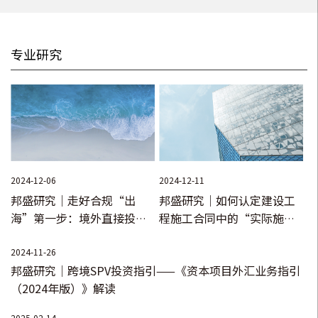
•
代理广西某某电梯空调有限公司与广西某某管理中心买卖合
同纠纷一案，该案件中代理被告广西某某电梯空调有限公司系
专业研究
私有企业，而广西某某管理中心系国有单位，该宗买卖合同中
涉及到应否交付电梯设备的专用工具和备品、备件，同时该宗
买卖合同被纪检部门审计监督。虽顶着巨大压力，但最终获得
全面胜诉，一审法院直接判决驳回广西某某管理中心的全部诉
讼请求，二审法院驳回上诉，维持原判决；
•
代理余某与广西某某房地产开发有限公司商品房买卖合同纠
2024-12-06
2024-12-11
纷一案，逾期交房违约赔偿问题，鉴于交房时间处于疫情期
邦盛研究｜走好合规“出
邦盛研究｜如何认定建设工
间，且当前房地产企业经营困难，法院在研判时对合同约定违
海”第一步：境外直接投资
程施工合同中的“实际施工
约金上限酌情调整后作出判决支持余某大部分诉讼请求；
（ODI）登记
人”
2024-11-26
•
中海油广西能源有限公司破产清算项目，完成了破产财产第
邦盛研究｜跨境SPV投资指引——《资本项目外汇业务指引
一次分配工作，案件已结并对破产人主体完成注销；
（2024年版）》解读
•
广西壮族自治区建筑材料供销公司强制清算及破产清算项
2025-02-14