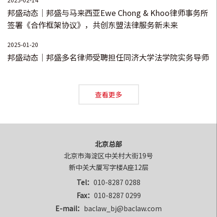
目，担任管理人的负责人，该案件从强制清算到破产清算，难
邦盛动态｜邦盛与马来西亚Ewe Chong & Khoo律师事务所
签署《合作框架协议》，共创东盟法律服务新未来
点在于职工安置和登记在职工名下的不动产如何低成本高效变
现，经过团队的协同努力，逐一解决了职工安置和不动产处
2025-01-20
置，并完成了破产财产分配工作，案件已结并对破产人主体开
邦盛动态｜邦盛多名律师受聘担任同济大学法学院实务导师
展了注销工作。
查看更多
北京总部
北京市海淀区中关村大街19号

新中关大厦写字楼A座12层
Tel：
010-8287 0288
Fax：
010-8287 0299
E-mail：
baclaw_bj@baclaw.com