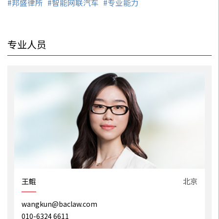
#邦盛律所
#智能网联汽车
#专业能力
专业人员
州
王鲲
北京
wangkun@baclaw.com
010-6324 6611