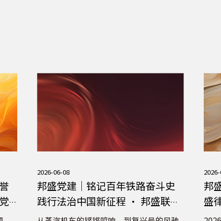
2026-06-08
2026-
誉
邦盛党建｜铭记百年铁路奋斗史
邦盛
党
践行法治中国新征程 · 邦盛联合
盛
九江驻京联络处党支部开展主题
顾
从蒸汽机车的铿锵鸣响，到复兴号的风驰
20