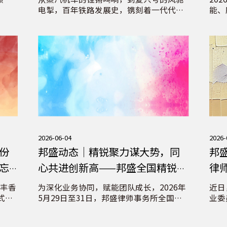
党日活动
电掣，百年铁路发展史，镌刻着一代代铁
能、
路人的奋斗足迹，也传承着永不褪色的红
列形
色基因。6月4日，北京市邦盛律师事务所
从面
党总支与法律顾问服务单位九江市人民政
定制
府驻北京联络处党支部联合组织党员共赴
与实
中国铁道博物馆开展主题党日活动。在百
稳健
年铁路发展的壮阔历程中，汲取奋进力
量。
2026-06-04
2026-
份
邦盛动态｜精锐聚力谋大势，同
邦
忘
心共进创新高——邦盛全国精锐咨
律
询顾问工作交流会圆满举行
专
泰丰香
为深化业务协同，赋能团队成长，2026年
近日
式在
5月29日至31日，邦盛律师事务所全国精
业委
伙人
锐咨询工作交流会在邦盛苏州办公室成功
师事
裁吴
举办。来自全国各办公室的34位咨询骨干
律师