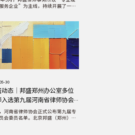
服务企业”为主线，持续开展了一系
式多样、内容丰富的法律培训活动。
向所有企业的公开课，到深入企业的
化内训，邦盛律师以专业的法律知识
务经验，助力企业在复杂法律环境中
前行。
05-30
盛动态｜邦盛郑州办公室多位
师入选第九届河南省律师协会
业委员会
，河南省律师协会正式公布第九届专
员会委员名单。北京邦盛（郑州）律
务所张永存律师、赵岩律师、侯晓丽
凭借扎实的专业功底与丰富的执业经