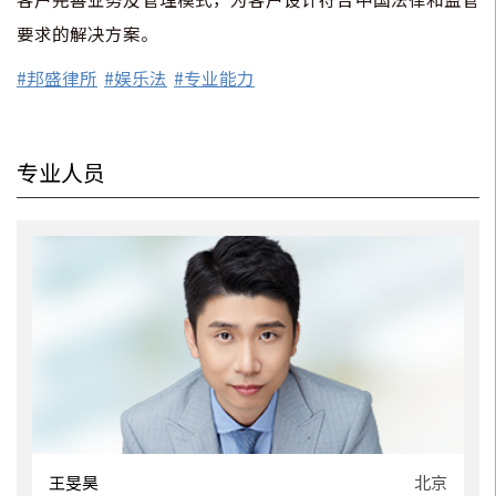
要求的解决方案。
#邦盛律所
#娱乐法
#专业能力
专业人员
京
王旻昊
北京