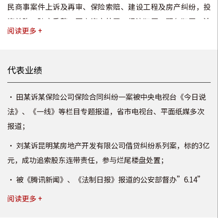
民商事案件上诉及再审、保险索赔、建设工程及房产纠纷，投
资并购、破产重整、不良资产处置，经济犯罪、职务犯罪、涉
阅读更多 +
边犯罪刑事辩护及刑民交叉业务等。欧律师服务过的企业上百
家，代理诉讼案件千余件，多起诉讼案件被评为经典案例，多
次被新闻媒体及专业刊物报道。
代表业绩
• 田某诉某保险公司保险合同纠纷一案被中央电视台《今日说
法》、《一线》等栏目专题报道，省市电视台、平面纸媒多次
报道；
•
刘某诉昆明某房地产开发有限公司借贷纠纷系列案，标的3亿
元，成功追索股东连带责任，参与烂尾楼盘处置；
•
被《腾讯新闻》、《法制日报》报道的公安部督办”6.14”
缅北特大跨国赌博案，涉案3.6亿，成功为委托人争取缓刑；
阅读更多 +
•
为多名厅级、处级干部职务犯罪提供有效辩护；