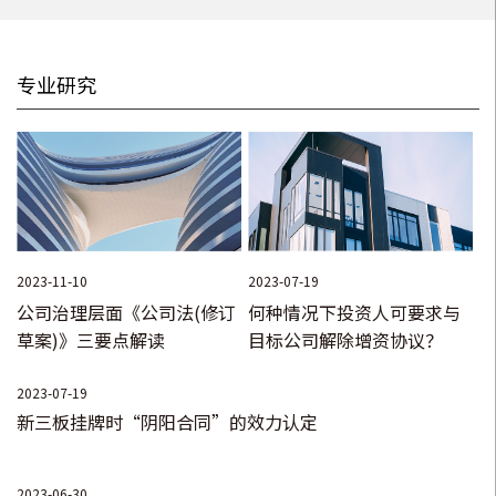
管理实务等公开课讲座和内训，实践性强，风格生动，深受参
即高效地帮助客户实现了绝大部分债权（折合人民币1400万余
训企业好评。
元），赢得客户好评；
专业研究
• 代理某保险公司及香港某电子公司与苏州某电子公司、苏州
某科技公司、杭州某公司之间的买卖合同、债权转让合同纠纷
案，标的额290万美元，在仲裁委赢得裁决，在苏州中院、江苏
省高院代理应诉，赢得二审判决、再审裁定，帮助客户实现全
部债权290万美元；
2023-11-10
2023-07-19
• 代理某保险公司及某贸易公司与若干药业公司之间的信用保
公司治理层面《公司法(修订
何种情况下投资人可要求与
险合同理赔追偿纠纷案，提供深度的保险责任调查专项法律服
草案)》三要点解读
目标公司解除增资协议？
务，帮助保险公司减损人民币1000万余元（减损100%）；
2023-07-19
• 代理江苏某车企与上海某客运公司之间的疑难执行案，帮助
新三板挂牌时“阴阳合同”的效力认定
客户实现全部债权（人民币1000万余元）;
• 代理江苏某汽车配件制造企业与浙江某汽车公司的（汽车行
2023-06-30