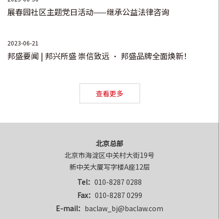
业）加工承揽合同纠纷，律师通过综合运用法律分析、调查、
展春园社区主题党日活动——继承公益法律咨询
谈判、斡旋等措施，接案三个月内，帮助客户挽回大部分损失
人民币约2000万元（实现50%）；同时，帮助客户避免被对方
2023-06-21
索赔约6600万元（减损100%）,并帮助客户妥善化解了面临20
邦盛要闻 | 邦兴所盛 崇信致远 · 邦盛品牌全面焕新！
多个企业提起诉讼的风险（减损100%潜在风险） ，达到了多赢
的社会效果；
查看更多
• 代理江苏某科技股份公司（委托人）与山东某公司（相对
方）的建设工程施工合同纠纷案（争议已达6年）。律师通过
“与主管部门协调+调查+多轮谈判+诉讼”综合措施的熟练运
用，突破了本案各项债权计算复杂且部分存在争议、担保争
北京总部
北京市海淀区中关村大街19号

议、债务人偿债能力弱等多个难题，最终，促成各方达成实质
新中关大厦写字楼A座12层
性化解纠纷的一揽子和解协议，在接案后1年内即帮助客户实现
Tel：
010-8287 0288
债权（建设费本金全部+部分违约金，合计4100万余元）；
Fax：
010-8287 0299
• 代理某测试设备公司（委托人）、另一设备公司（第三人）
E-mail：
baclaw_bj@baclaw.com