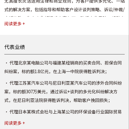
尤其擅长灵活运用法律和商业规则，为客户提供多元化、一站
式的解决方案，包括指导和帮助客户设计谈判策略、诉讼/仲裁/
应诉策略，为客户化解疑难商事争议，降低商业风险，帮助客
阅读更多 +
户实现利益最大化；擅长通过“调查+ADR谈判+诉讼/仲裁+强
制执行+资产处置”的多元化解决方式，帮助客户高效解决国内
和涉外的重大复杂商事争议，代理包括担保、信用保险、买
代表业绩
卖、建设工程、租赁、融资租赁、房地产、借贷、国际贸易等
类型的国内和涉外的复杂商事纠纷案件数百件，为客户挽回经
• 代理北京某电脑公司与福建某经销商的买卖合同、担保合同
济损失数亿元；带领和指导团队律师办理了商事纠纷案件数千
纠纷案，标的额1.8亿元，在上海一中院获得胜诉判决；
件，赢得了诸多企业的好评；熟悉信用保险领域，为多家知名
• 代理江苏某汽车公司与尼日利亚某汽车公司的涉外合同纠纷
保险公司提供理赔追偿、保险责任调查等服务；在金融领域，
案，标的额307万美元，通过诉讼+谈判的多元化纠纷解决方
带领团队代理多个银行、金融机构的多批案件，获得客户好
式，在尼日利亚法院获得胜诉判决，帮助客户挽回损失；
评；为多家企业提供信用管理和合同管理等管理优化服务，提
• 代理日本某株式会社与上海某公司的环保设备行业国际贸易
供调查、谈判、争议解决方案等专项法律意见；为上千家企业
合同纠纷案，标的额人民币1800万余元，案件疑难，通过创新
和行业协会提供了100多场以案例为主题的合同风险防控、信用
阅读更多 +
的全程“ADR”（多元化纠纷解决机制），仅用了约1年时间，