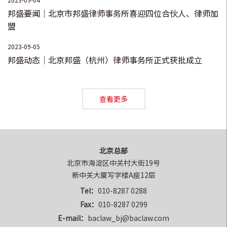
定双方存在挂靠关系的情形下，从挂靠协议的具体履行、付款
邦盛要闻｜北京市邦盛律师事务所喜迎四位合伙人、律师加
流程等细节入手，最终法院以证据不足为由驳回了某建设集团
盟
有限公司的诉讼请求；
2023-09-05
•
替涉嫌非法制造爆炸物罪、非法采矿罪的李某进行刑事辩
邦盛动态｜北京邦盛（杭州）律师事务所正式获批成立
护，在审查起诉阶段，通过提交法律意见书及与承办检察官沟
通，最终检察机关认定李某不涉嫌非法制造爆炸物这一重罪，
查看更多
仅以涉嫌非法采矿罪这一较轻的罪名对李某提起公诉；
•
替涉嫌组织卖淫罪的李某进行刑事辩护，检察机关以涉嫌组
织卖淫罪对李某提起公诉，接受委托后，进行阅卷及案例分析
北京总部
后，以李某涉嫌介绍卖淫罪进行罪名辩护，最终法院支持了辩
北京市海淀区中关村大街19号

护意见，认定李某仅构成介绍卖淫罪这一较轻罪名。
新中关大厦写字楼A座12层
Tel：
010-8287 0288
Fax：
010-8287 0299
E-mail：
baclaw_bj@baclaw.com