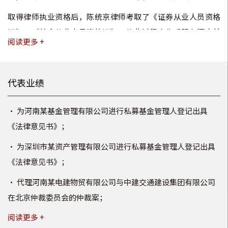
取得律师执业资格后，
陈统京律师
考取了《证券从业人员资格
证》、《基金从业人员资格证》。执业过程中先后服务河南某
阅读更多 +
基金管理有限公司、深圳市某资产管理有限公司、某资本（深
圳）有限公司、河南某建材有限公司、河南某建材科技有限公
司、河南某物流有限公司、河南某电建物贸有限公司、邮储银
代表业绩
行、农业银行、黄委会下属某防汛抗旱物资储备管理中心、河
南某劳务有限公司、河南某置业有限公司、河南某市政工程有
•
为河南某基金管理有限公司进行私募基金管理人登记出具
限公司、河南某体育器材设施有限公司、郑州某体育工程有限
《法律意见书》；
公司、河南某体育器材有限公司等。
•
为深圳市某资产管理有限公司进行私募基金管理人登记出具
《法律意见书》；
•
代理河南某电建物贸有限公司与中建交通建设集团有限公司
在北京仲裁委员会的仲裁案；
阅读更多 +
•
代理郑州某体育工程有限公司诉河南某装饰工程有限公司、