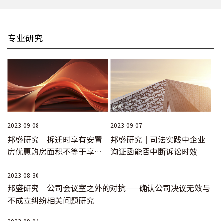
某建设集团有限公司、某建科设计有限公司、某足球事业发展
基金会建设工程施工合同纠纷案，案件历经一审、二审、申请
再审程序，最终法院判定联合体对实际施工人承担连带付款责
专业研究
任；
•
代理某银行对许某申请实现抵押权案件，在提出充分证据证
明某银行的抵押权无效的情形下，银行被迫撤诉；
•
代理师某诉某环境工程科技有限公司技术服务合同纠纷案，
师某最初以建设工程施工合同纠纷为案由提起诉讼，因法院认
2023-09-08
2023-09-07
定案涉合同为无效合同，师某的诉请求仅得到极少部分支持。
邦盛研究｜拆迁时享有安置
邦盛研究｜司法实践中企业
接受委托后，以案涉纠纷为技术服务合同纠纷为由提出专属管
房优惠购房面积不等于享有
询证函能否中断诉讼时效
辖问题，后案件移送对知识产权纠纷有专属管辖权的法院审
安置房屋所有权和居住权
2023-08-30
理，最终在法院认定案涉合同有效的情形下，最大程度维护了
邦盛研究｜公司会议室之外的对抗——确认公司决议无效与
师某的合法权益；
不成立纠纷相关问题研究
•
代理某建设集团有限公司诉齐某追偿权纠纷案件，在法院认
2023-09-04