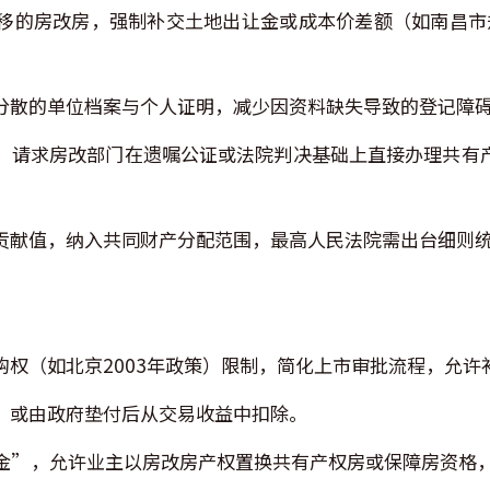
移的房改房，强制补交土地出让金或成本价差额（如南昌市
分散的单位档案与个人证明，减少因资料缺失导致的登记障
，请求房改部门在遗嘱公证或法院判决基础上直接办理共有
贡献值，纳入共同财产分配范围，最高人民法院需出台细则
购权（如北京2003年政策）限制，简化上市审批流程，允许
，或由政府垫付后从交易收益中扣除。
金”，允许业主以房改房产权置换共有产权房或保障房资格